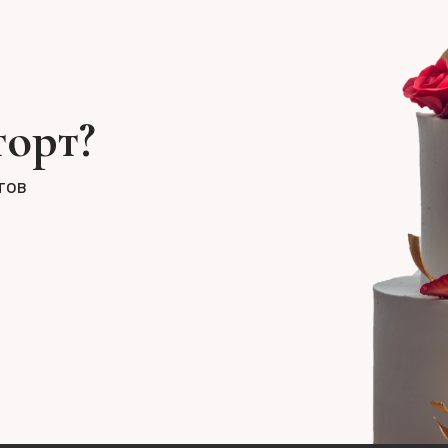
торт?
тов