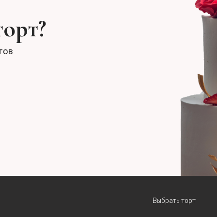
торт?
тов
Выбрать торт