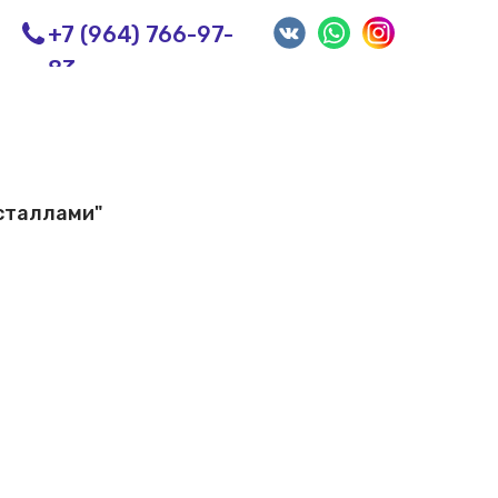
+7 (964) 766-97-
83
исталлами"