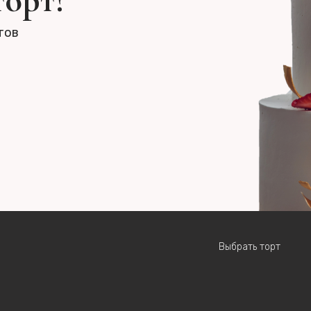
торт?
тов
Выбрать торт