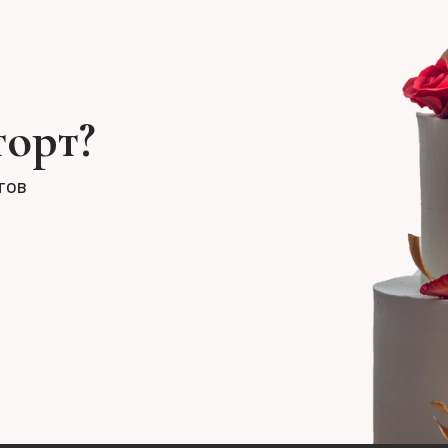
торт?
тов