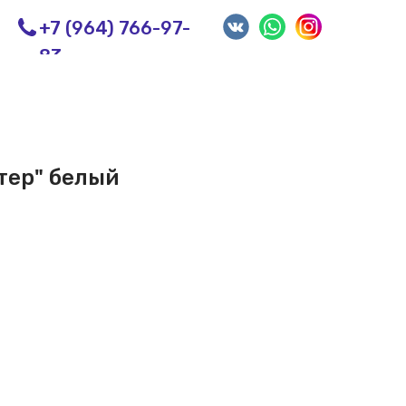
+7 (964) 766-97-
83
тер" белый