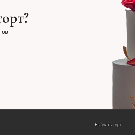
торт?
тов
Выбрать торт