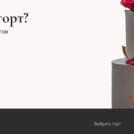
торт?
тов
Выбрать торт