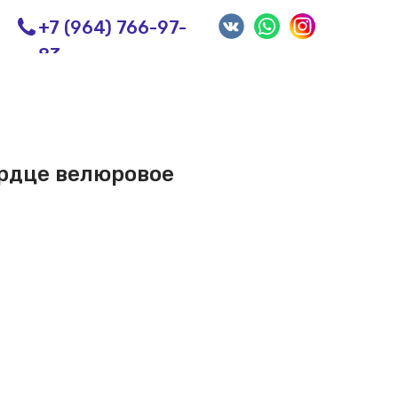
+7 (964) 766-97-
83
ердце велюровое