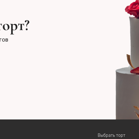
торт?
тов
Выбрать торт